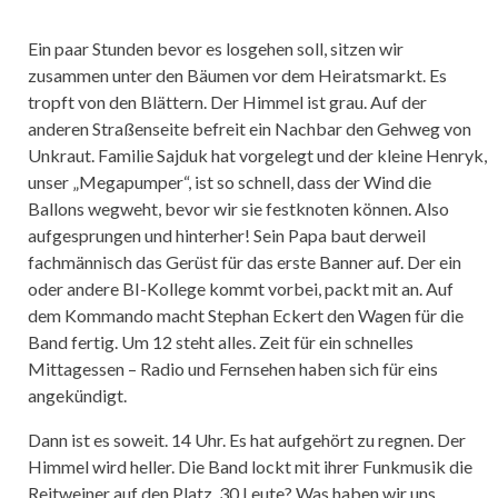
Ein paar Stunden bevor es losgehen soll, sitzen wir
zusammen unter den Bäumen vor dem Heiratsmarkt. Es
tropft von den Blättern. Der Himmel ist grau. Auf der
anderen Straßenseite befreit ein Nachbar den Gehweg von
Unkraut. Familie Sajduk hat vorgelegt und der kleine Henryk,
unser „Megapumper“, ist so schnell, dass der Wind die
Ballons wegweht, bevor wir sie festknoten können. Also
aufgesprungen und hinterher! Sein Papa baut derweil
fachmännisch das Gerüst für das erste Banner auf. Der ein
oder andere BI-Kollege kommt vorbei, packt mit an. Auf
dem Kommando macht Stephan Eckert den Wagen für die
Band fertig. Um 12 steht alles. Zeit für ein schnelles
Mittagessen – Radio und Fernsehen haben sich für eins
angekündigt.
Dann ist es soweit. 14 Uhr. Es hat aufgehört zu regnen. Der
Himmel wird heller. Die Band lockt mit ihrer Funkmusik die
Reitweiner auf den Platz. 30 Leute? Was haben wir uns