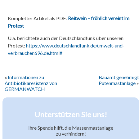
Kompletter Artikel als PDF:
Reitwein – fröhlich vereint im
Protest
U.a. berichtete auch der Deutschlandfunk über unseren
Protest:
https://www.deutschlandfunk.de/umwelt-und-
verbraucher.696.de.html#
Beitragsnavigation
Informationen zu
Bauamt genehmigt
Antibiotikaresistenz von
Putenmastanlage
GERMANWATCH
Unterstützen Sie uns!
Ihre Spende hilft, die Massenmastanlage
zu verhindern!